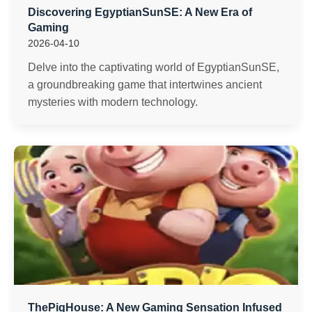
Discovering EgyptianSunSE: A New Era of
Gaming
2026-04-10
Delve into the captivating world of EgyptianSunSE,
a groundbreaking game that intertwines ancient
mysteries with modern technology.
ThePigHouse: A New Gaming Sensation Infused