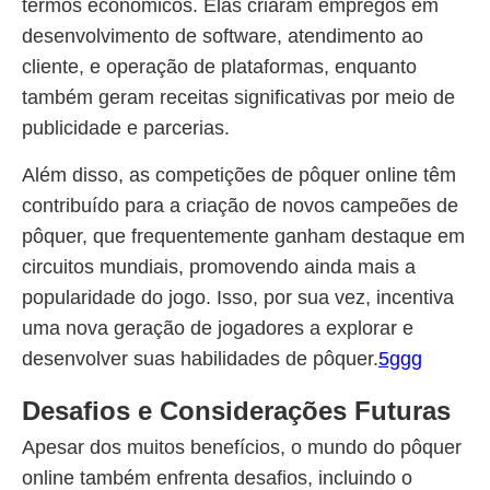
termos econômicos. Elas criaram empregos em
desenvolvimento de software, atendimento ao
cliente, e operação de plataformas, enquanto
também geram receitas significativas por meio de
publicidade e parcerias.
Além disso, as competições de pôquer online têm
contribuído para a criação de novos campeões de
pôquer, que frequentemente ganham destaque em
circuitos mundiais, promovendo ainda mais a
popularidade do jogo. Isso, por sua vez, incentiva
uma nova geração de jogadores a explorar e
desenvolver suas habilidades de pôquer.
5ggg
Desafios e Considerações Futuras
Apesar dos muitos benefícios, o mundo do pôquer
online também enfrenta desafios, incluindo o