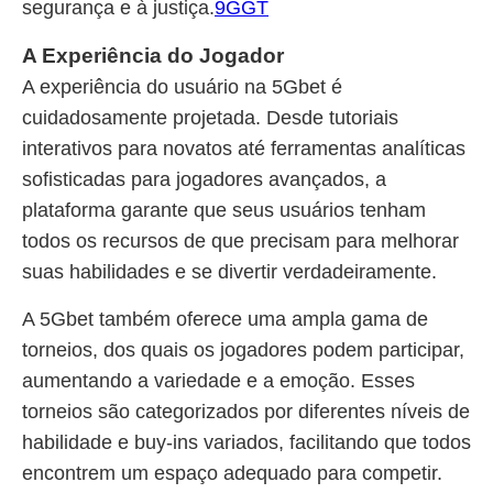
segurança e à justiça.
9GGT
A Experiência do Jogador
A experiência do usuário na 5Gbet é
cuidadosamente projetada. Desde tutoriais
interativos para novatos até ferramentas analíticas
sofisticadas para jogadores avançados, a
plataforma garante que seus usuários tenham
todos os recursos de que precisam para melhorar
suas habilidades e se divertir verdadeiramente.
A 5Gbet também oferece uma ampla gama de
torneios, dos quais os jogadores podem participar,
aumentando a variedade e a emoção. Esses
torneios são categorizados por diferentes níveis de
habilidade e buy-ins variados, facilitando que todos
encontrem um espaço adequado para competir.