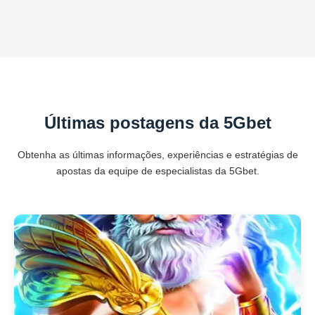
Últimas postagens da 5Gbet
Obtenha as últimas informações, experiências e estratégias de
apostas da equipe de especialistas da 5Gbet.