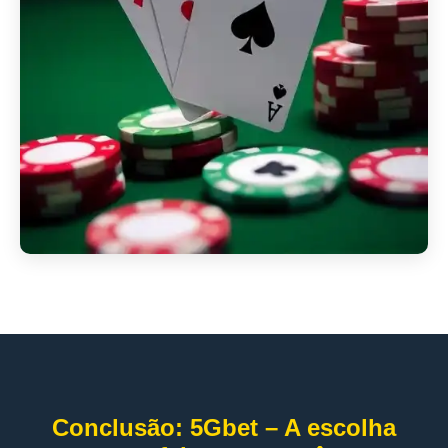
Conclusão: 5Gbet – A escolha