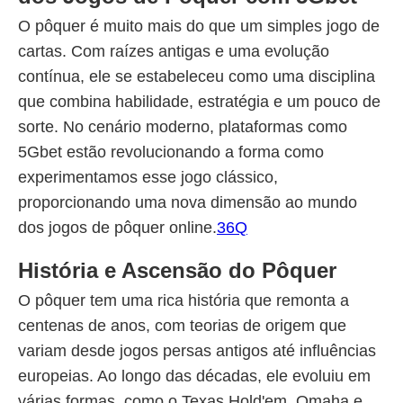
O pôquer é muito mais do que um simples jogo de
cartas. Com raízes antigas e uma evolução
contínua, ele se estabeleceu como uma disciplina
que combina habilidade, estratégia e um pouco de
sorte. No cenário moderno, plataformas como
5Gbet estão revolucionando a forma como
experimentamos esse jogo clássico,
proporcionando uma nova dimensão ao mundo
dos jogos de pôquer online.
36Q
História e Ascensão do Pôquer
O pôquer tem uma rica história que remonta a
centenas de anos, com teorias de origem que
variam desde jogos persas antigos até influências
europeias. Ao longo das décadas, ele evoluiu em
várias formas, como o Texas Hold'em, Omaha e