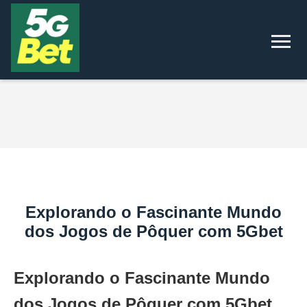
Explorando o Fascinante Mundo
dos Jogos de Pôquer com 5Gbet
Explorando o Fascinante Mundo
dos Jogos de Pôquer com 5Gbet