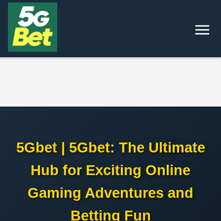
5Gbet | 5Gbet: The Ultimate
Hub for Exciting Online
Gaming Adventures and
Betting Fun