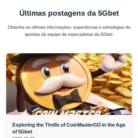
Últimas postagens da 5Gbet
Obtenha as últimas informações, experiências e estratégias de
apostas da equipe de especialistas da 5Gbet.
Exploring the Thrills of CoinMasterGO in the Age
of 5Gbet