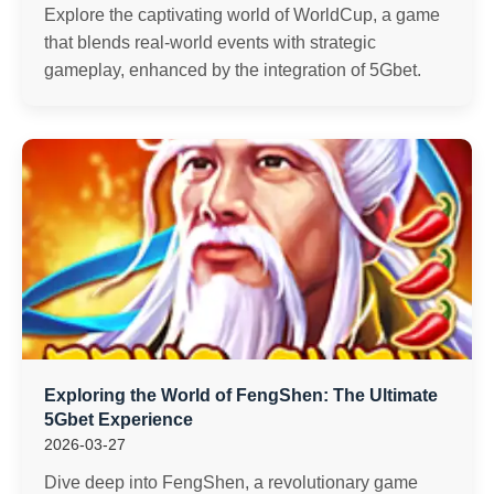
Explore the captivating world of WorldCup, a game
that blends real-world events with strategic
gameplay, enhanced by the integration of 5Gbet.
Exploring the World of FengShen: The Ultimate
5Gbet Experience
2026-03-27
Dive deep into FengShen, a revolutionary game