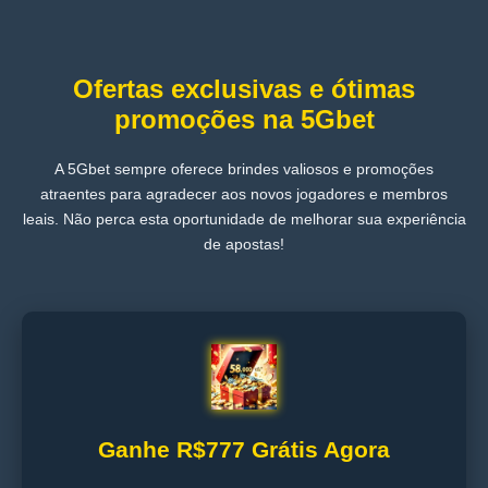
Ofertas exclusivas e ótimas
promoções na 5Gbet
A 5Gbet sempre oferece brindes valiosos e promoções
atraentes para agradecer aos novos jogadores e membros
leais. Não perca esta oportunidade de melhorar sua experiência
de apostas!
Ganhe R$777 Grátis Agora