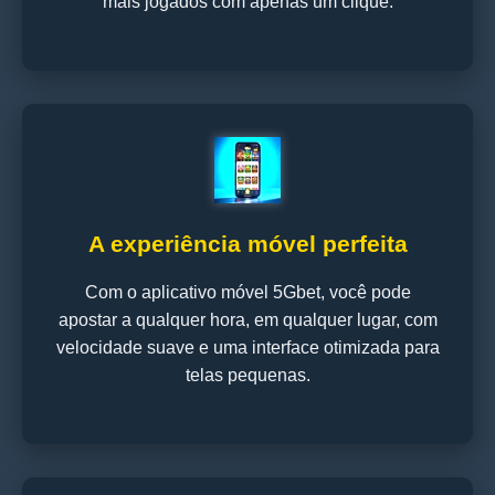
mais jogados com apenas um clique.
A experiência móvel perfeita
Com o aplicativo móvel 5Gbet, você pode
apostar a qualquer hora, em qualquer lugar, com
velocidade suave e uma interface otimizada para
telas pequenas.