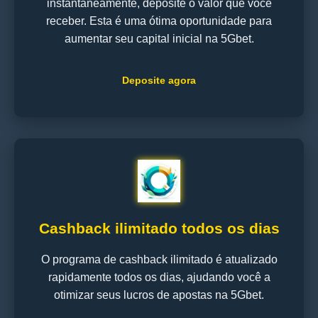
instantaneamente, deposite o valor que você
receber. Esta é uma ótima oportunidade para
aumentar seu capital inicial na 5Gbet.
Deposite agora
Cashback ilimitado todos os dias
O programa de cashback ilimitado é atualizado
rapidamente todos os dias, ajudando você a
otimizar seus lucros de apostas na 5Gbet.