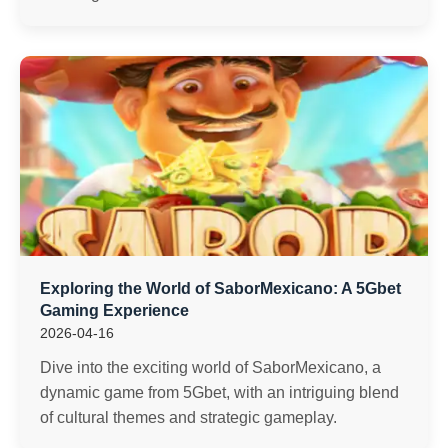
Exploring the World of SaborMexicano: A 5Gbet
Gaming Experience
2026-04-16
Dive into the exciting world of SaborMexicano, a
dynamic game from 5Gbet, with an intriguing blend
of cultural themes and strategic gameplay.