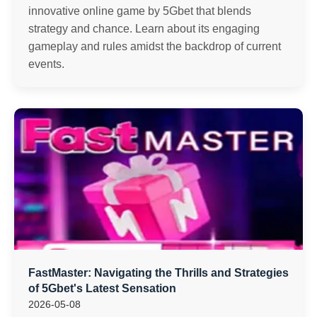
innovative online game by 5Gbet that blends
strategy and chance. Learn about its engaging
gameplay and rules amidst the backdrop of current
events.
FastMaster: Navigating the Thrills and Strategies
of 5Gbet's Latest Sensation
2026-05-08