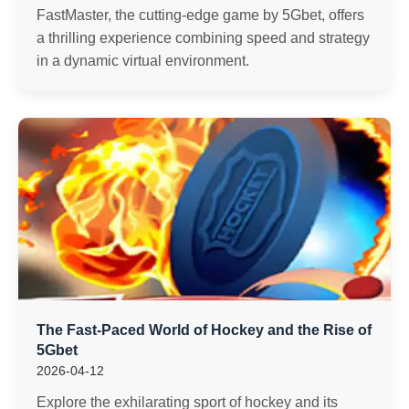
FastMaster, the cutting-edge game by 5Gbet, offers
a thrilling experience combining speed and strategy
in a dynamic virtual environment.
The Fast-Paced World of Hockey and the Rise of
5Gbet
2026-04-12
Explore the exhilarating sport of hockey and its