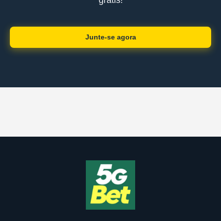
grátis!
Junte-se agora