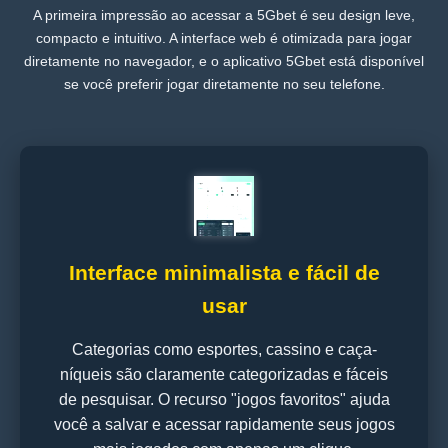
A primeira impressão ao acessar a 5Gbet é seu design leve,
compacto e intuitivo. A interface web é otimizada para jogar
diretamente no navegador, e o aplicativo 5Gbet está disponível
se você preferir jogar diretamente no seu telefone.
Interface minimalista e fácil de
usar
Categorias como esportes, cassino e caça-
níqueis são claramente categorizadas e fáceis
de pesquisar. O recurso "jogos favoritos" ajuda
você a salvar e acessar rapidamente seus jogos